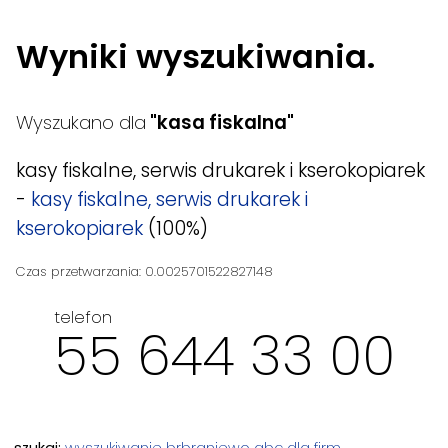
Wyniki wyszukiwania.
Wyszukano dla
"kasa fiskalna"
kasy fiskalne, serwis drukarek i kserokopiarek
-
kasy fiskalne, serwis drukarek i
kserokopiarek
(100%)
Czas przetwarzania: 0.0025701522827148
telefon
55 644 33 00
szukaj:
wyszukiwanie
brbraniewo
abc dla firm