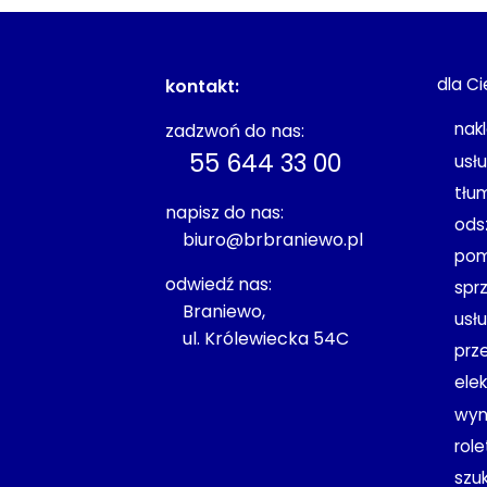
dla Ci
kontakt:
nak
zadzwoń do nas:
55 644 33 00
usł
tłu
napisz do nas:
ods
biuro@brbraniewo.pl
pom
odwiedź nas:
spr
Braniewo,
usł
ul. Królewiecka 54C
prz
ele
wyn
rol
szu