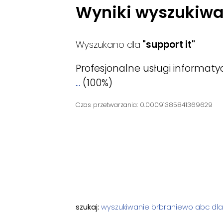
Wyniki wyszukiwa
Wyszukano dla
"support it"
Profesjonalne usługi informaty
...
(100%)
Czas przetwarzania: 0.00091385841369629
szukaj:
wyszukiwanie
brbraniewo
abc dla