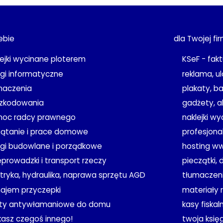
ebie
dla Twojej fi
lejki wycinane ploterem
KSeF - fakt
ugi informatyczne
reklama, ul
maczenia
plakaty, b
zkodowania
gadżety, a
oc radcy prawnego
naklejki w
zątanie i prace domowe
profesjona
ugi budowlane i porządkowe
hosting w
eprowadzki i transport rzeczy
pieczątki, 
ktryka, hydraulika, naprawa sprzętu AGD
tłumaczeni
ajem przyczepki
materiały
ety antywłamaniowe do domu
kasy fiskal
kasz czegoś innego!
twoja ksi