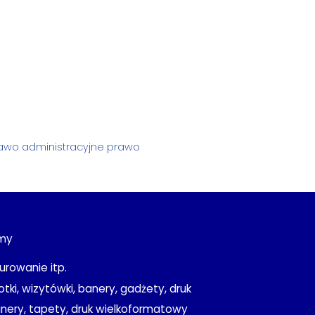
awo administracyjne
prawo
rmy
urowanie itp.
otki, wizytówki, banery, gadżety, druk
anery, tapety, druk wielkoformatowy