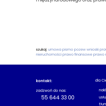
szukaj:
umowa
pismo
pozew
wnioski
pra
nieruchomości
prawo finansowe
prawo 
dla Ci
kontakt:
nak
zadzwoń do nas:
55 644 33 00
usł
tłu