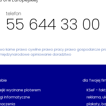
telefon
55 644 33 00
wo karne
prawo cywilne
prawo pracy
prawo gospodarcze
pr
międzynarodowe
opiniowanie
doradztwo
ebie
dla Twojej fi
lejki wycinane ploterem
KSeF - fakt
ugi informatyczne
reklama, ul
maczenia
plakaty, b