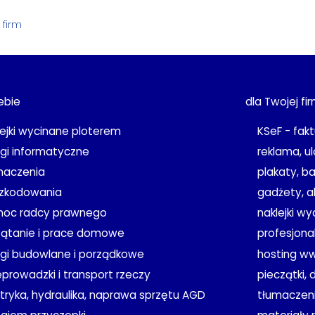
 firm
ebie
dla Twojej fi
lejki wycinane ploterem
KSeF - fakt
ugi informatyczne
reklama, ul
maczenia
plakaty, b
zkodowania
gadżety, a
oc radcy prawnego
naklejki w
zątanie i prace domowe
profesjona
ugi budowlane i porządkowe
hosting w
eprowadzki i transport rzeczy
pieczątki, 
ktryka, hydraulika, naprawa sprzętu AGD
tłumaczeni