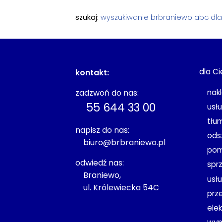
szukaj:
wyszukiwanie
brbraniewo
abc dla
dla Ci
kontakt:
nak
zadzwoń do nas:
55 644 33 00
usł
tłu
napisz do nas:
ods
biuro@brbraniewo.pl
pom
odwiedź nas:
spr
Braniewo,
usł
ul. Królewiecka 54C
prz
ele