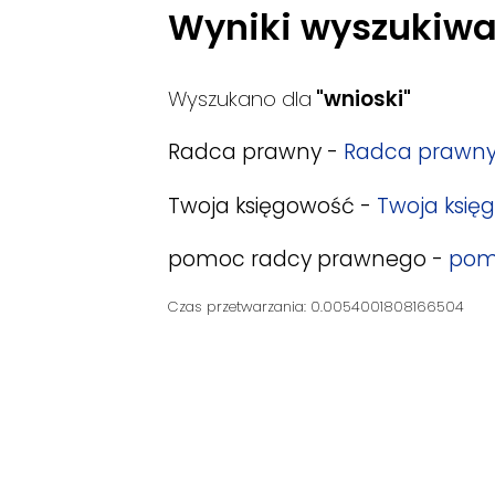
Wyniki wyszukiwa
Wyszukano dla
"wnioski"
Radca prawny -
Radca prawn
Twoja księgowość -
Twoja księ
pomoc radcy prawnego -
pom
Czas przetwarzania: 0.0054001808166504