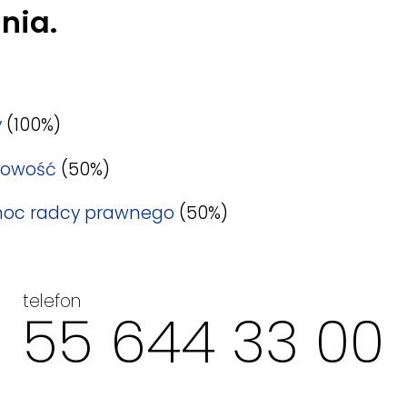
nia.
y
(100%)
gowość
(50%)
oc radcy prawnego
(50%)
telefon
55 644 33 00