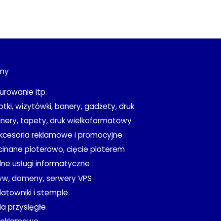
rmy
urowanie itp.
otki, wizytówki, banery, gadżety, druk
anery, tapety, druk wielkoformatowy
kcesoria reklamowe i promocyjne
ycinane ploterowo, cięcie ploterem
lne usługi informatyczne
ww, domeny, serwery VPS
datowniki i stemple
a przysięgłe